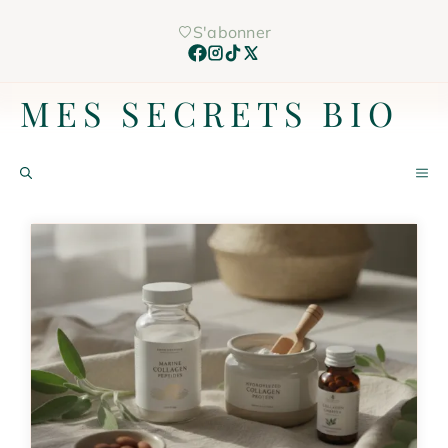
Aller
S'abonner
au
contenu
MES SECRETS BIO
M