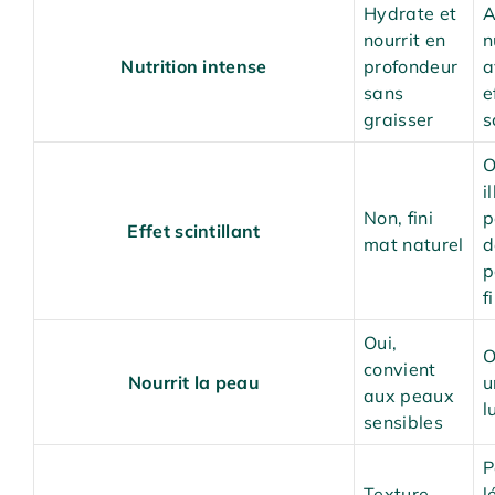
Hydrate et
A
nourrit en
n
Nutrition intense
profondeur
a
sans
e
graisser
s
O
i
Non, fini
p
Effet scintillant
mat naturel
d
p
f
Oui,
O
convient
Nourrit la peau
u
aux peaux
l
sensibles
P
Texture
l