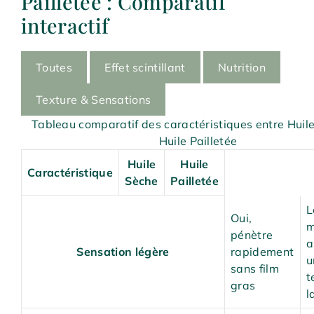
Pailletée : Comparatif
interactif
Toutes
Effet scintillant
Nutrition
Texture & Sensations
Tableau comparatif des caractéristiques entre Huil
Huile Pailletée
Huile
Huile
Caractéristique
Sèche
Pailletée
L
Oui,
m
pénètre
a
Sensation légère
rapidement
u
sans film
t
gras
l