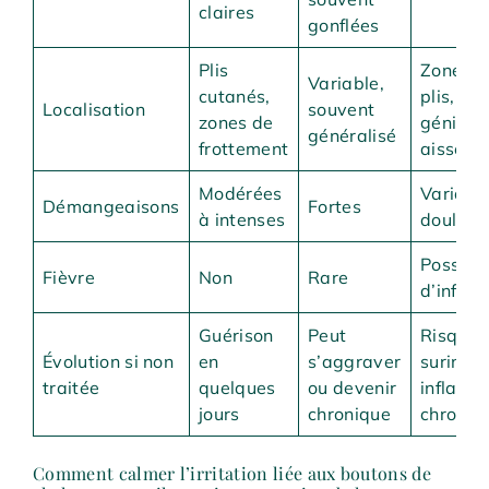
claires
gonflées
Plis
Zones h
Variable,
cutanés,
plis, so
Localisation
souvent
zones de
génitau
généralisé
frottement
aisselle
Modérées
Variable
Démangeaisons
Fortes
à intenses
doulour
Possibl
Fièvre
Non
Rare
d’infect
Guérison
Peut
Risque 
Évolution si non
en
s’aggraver
surinfec
traitée
quelques
ou devenir
inflamm
jours
chronique
chroniq
Comment calmer l’irritation liée aux boutons de