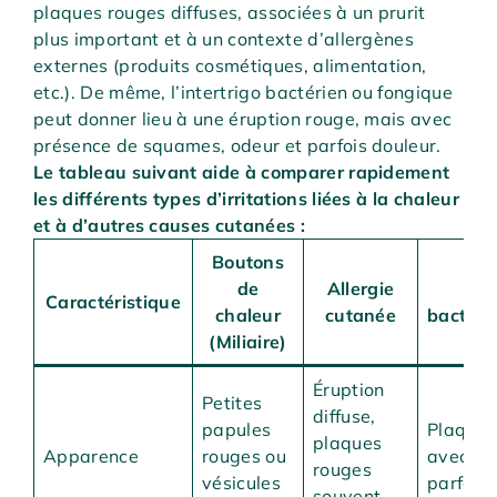
plaques rouges diffuses, associées à un prurit
plus important et à un contexte d’allergènes
externes (produits cosmétiques, alimentation,
etc.). De même, l’intertrigo bactérien ou fongique
peut donner lieu à une éruption rouge, mais avec
présence de squames, odeur et parfois douleur.
Le tableau suivant aide à comparer rapidement
les différents types d’irritations liées à la chaleur
et à d’autres causes cutanées :
Boutons
de
Allergie
Int
Caractéristique
chaleur
cutanée
bactéri
(Miliaire)
Éruption
Petites
diffuse,
papules
Plaques
plaques
Apparence
rouges ou
avec sq
rouges
vésicules
parfois 
souvent