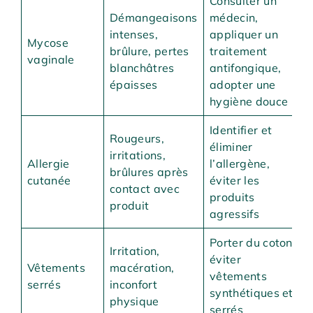
Consulter un
Démangeaisons
médecin,
intenses,
appliquer un
Mycose
brûlure, pertes
traitement
vaginale
blanchâtres
antifongique,
épaisses
adopter une
hygiène douce
Identifier et
Rougeurs,
éliminer
irritations,
Allergie
l’allergène,
brûlures après
cutanée
éviter les
contact avec
produits
produit
agressifs
Porter du coton,
Irritation,
éviter
Vêtements
macération,
vêtements
serrés
inconfort
synthétiques et
physique
serrés