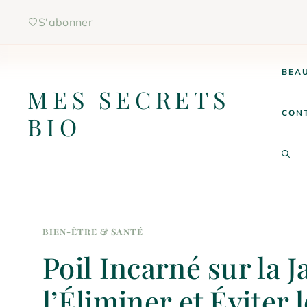
Aller
S'abonner
au
contenu
BEAU
MES SECRETS
CON
BIO
BIEN-ÊTRE & SANTÉ
Poil Incarné sur la
l’Éliminer et Éviter 