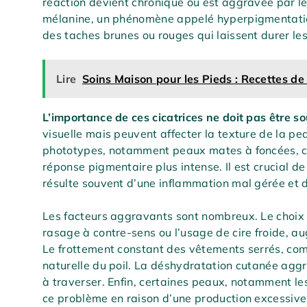
réaction devient chronique ou est aggravée par le
mélanine, un phénomène appelé hyperpigmentatio
des taches brunes ou rouges qui laissent durer les
Lire
Soins Maison pour les Pieds : Recettes 
L’importance de ces cicatrices ne doit pas être s
visuelle mais peuvent affecter la texture de la pea
phototypes, notamment peaux mates à foncées, ce
réponse pigmentaire plus intense. Il est crucial d
résulte souvent d’une inflammation mal gérée et 
Les facteurs aggravants sont nombreux. Le choix 
rasage à contre-sens ou l’usage de cire froide, au
Le frottement constant des vêtements serrés, comme
naturelle du poil. La déshydratation cutanée aggrave
à traverser. Enfin, certaines peaux, notamment le
ce problème en raison d’une production excessiv