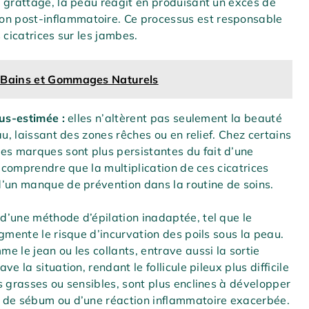
 grattage, la peau réagit en produisant un excès de
n post-inflammatoire. Ce processus est responsable
 cicatrices sur les jambes.
de Bains et Gommages Naturels
ous-estimée :
elles n’altèrent pas seulement la beauté
u, laissant des zones rêches ou en relief. Chez certains
s marques sont plus persistantes du fait d’une
e comprendre que la multiplication de ces cicatrices
d’un manque de prévention dans la routine de soins.
d’une méthode d’épilation inadaptée, tel que le
gmente le risque d’incurvation des poils sous la peau.
 le jean ou les collants, entrave aussi la sortie
 la situation, rendant le follicule pileux plus difficile
s grasses ou sensibles, sont plus enclines à développer
e de sébum ou d’une réaction inflammatoire exacerbée.