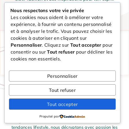
comme pour ta maison, nous mettons notre expertise
Nous respectons votre vie privée
au service d’un objectif simple : t’aider à cultiver un
Les cookies nous aident à améliorer votre
mode de vie qui te ressemble vraiment.
expérience, à fournir un contenu personnalisé
et à analyser le trafic. Vous pouvez choisir les
cookies à autoriser en cliquant sur
Categories
Personnaliser
. Cliquez sur
Tout accepter
pour
consentir ou sur
Tout refuser
pour décliner les
Catégories
cookies non essentiels.
Personnaliser
Tout refuser
MES SECRETS BIO
Tout accepter
Plus qu’un simple magazine, Mes Secrets Bio est une
invitation à ralentir et à cultiver son bien-être au
Propulsé par
quotidien. De la beauté naturelle aux dernières
tendances lifestyle, nous décryptons avec passion les