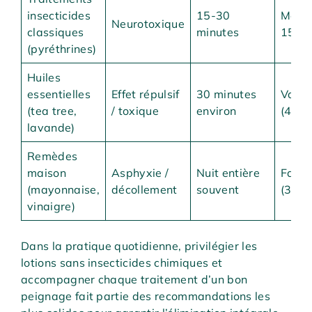
insecticides
15-30
Moins
Neurotoxique
classiques
minutes
15%
(pyréthrines)
Huiles
essentielles
Effet répulsif
30 minutes
Varia
(tea tree,
/ toxique
environ
(40-
lavande)
Remèdes
maison
Asphyxie /
Nuit entière
Faibl
(mayonnaise,
décollement
souvent
(30-
vinaigre)
Dans la pratique quotidienne, privilégier les
lotions sans insecticides chimiques et
accompagner chaque traitement d’un bon
peignage fait partie des recommandations les