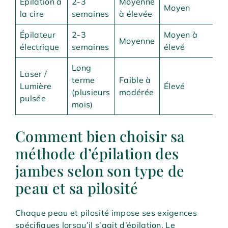
Épilation à
2-3
Moyenne
Moyen
la cire
semaines
à élevée
Épilateur
2-3
Moyen à
Moyenne
électrique
semaines
élevé
Long
Laser /
terme
Faible à
Lumière
Élevé
(plusieurs
modérée
pulsée
mois)
Comment bien choisir sa
méthode d’épilation des
jambes selon son type de
peau et sa pilosité
Chaque peau et pilosité impose ses exigences
spécifiques lorsqu’il s’agit d’épilation. Le