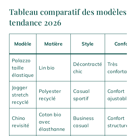
Tableau comparatif des modèles
tendance 2026
Modèle
Matière
Style
Confort
Palazzo
Décontracté
Très
taille
Lin bio
chic
confortable
élastique
Jogger
Polyester
Casual
Confort
stretch
recyclé
sportif
ajustable
recyclé
Coton bio
Chino
Business
Confort
avec
revisité
casual
structuré
élasthanne