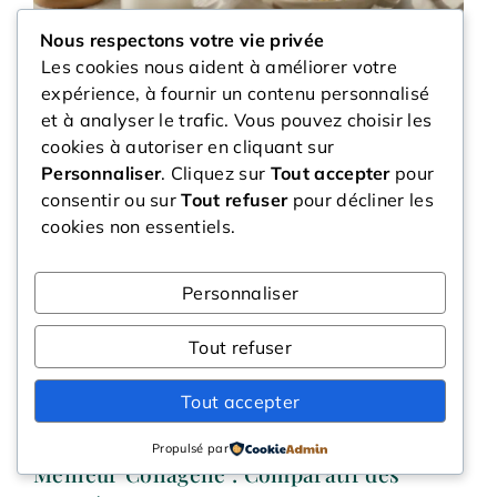
Nous respectons votre vie privée
Folliculite : Causes, Symptômes et
Les cookies nous aident à améliorer votre
Traitements de cette Infection du Poil
expérience, à fournir un contenu personnalisé
et à analyser le trafic. Vous pouvez choisir les
cookies à autoriser en cliquant sur
Personnaliser
. Cliquez sur
Tout accepter
pour
consentir ou sur
Tout refuser
pour décliner les
cookies non essentiels.
Personnaliser
Tout refuser
Tout accepter
Propulsé par
Meilleur Collagène : Comparatif des