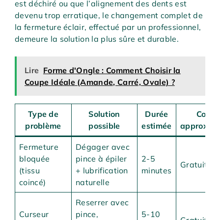
est déchiré ou que l’alignement des dents est
devenu trop erratique, le changement complet de
la fermeture éclair, effectué par un professionnel,
demeure la solution la plus sûre et durable.
Lire
Forme d'Ongle : Comment Choisir la
Coupe Idéale (Amande, Carré, Ovale) ?
Type de
Solution
Durée
Coût
problème
possible
estimée
approxima
Fermeture
Dégager avec
bloquée
pince à épiler
2-5
Gratuit
(tissu
+ lubrification
minutes
coincé)
naturelle
Reserrer avec
Curseur
pince,
5-10
Gratuit